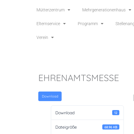
Inhalt
Zum
springen
Mütterzentrum
Mehrgenerationenhaus
Inhalt
springen
Elternservice
Programm
Stellenan
Verein
EHRENAMTSMESSE
Download
Download
12
Dateigröße
68.96 KB