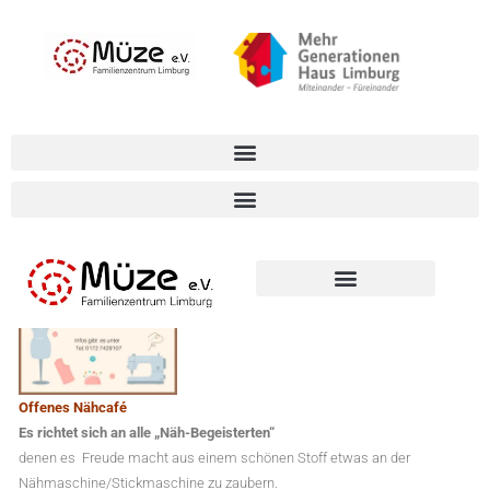
Zum
springen
Inhalt
springen
Besondere
Angebote erwarten euch am Abend im Müze:
Offenes Nähcafé
Es richtet sich an alle „Näh-Begeisterten“
denen es Freude macht aus einem schönen Stoff etwas an der
Nähmaschine/Stickmaschine zu zaubern.