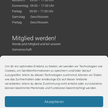
Mittwoch: 09.00 – 17.00 Uhr
Donnerstag: 09.00 – 17.00 Uhr
Freitag: 09.00 – 17.00 Uhr
Samstag: Geschlossen
Freitag: Geschlossen
Mitglied werden!
Werde jetzt Mitglied und teil unserer
Gemeinschaft
Mitglied werden!
Um dir ein optimales Erlebnis zu bieten, verwenden wir Technologien wie
Kontakt
Cookies, um Geräteinformationen zu speichern und/oder darauf
zuzugreifen. Wenn du diesen Technologien zustimmst, können wir Daten
Familienzentrum „Müze“ e.V. – Mehrgenerationenhaus
wie das Surfverhalten oder eindeutige IDs auf dieser Website
Joseph-Schneider-Str. 1, 65549 Limburg
verarbeiten. Wenn du deine Zustimmung nicht erteilst oder zurückziehst,
können bestimmte Merkmale und Funktionen beeinträchtigt werden.
Tel.: 06431 975 44 40
E-Mail: info@muetterzentrum-limburg.de
Akzeptieren