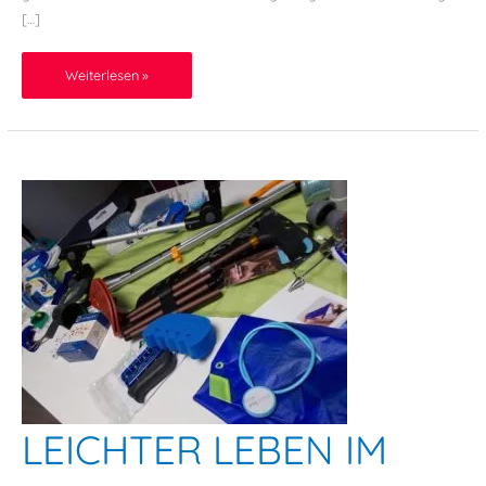
[…]
Weiterlesen »
LEICHTER LEBEN IM
Leichter
Leben
im