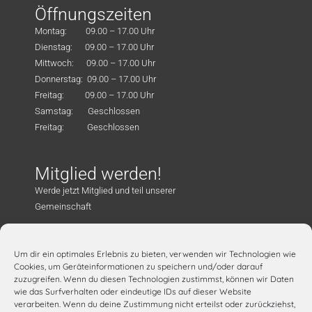
Öffnungszeiten
Montag: 09.00 – 17.00 Uhr
Dienstag: 09.00 – 17.00 Uhr
Mittwoch: 09.00 – 17.00 Uhr
Donnerstag: 09.00 – 17.00 Uhr
Freitag: 09.00 – 17.00 Uhr
Samstag: Geschlossen
Freitag: Geschlossen
Mitglied werden!
Werde jetzt Mitglied und teil unserer
Gemeinschaft
Mitglied werden!
Um dir ein optimales Erlebnis zu bieten, verwenden wir Technologien wie
Kontakt
Cookies, um Geräteinformationen zu speichern und/oder darauf
zuzugreifen. Wenn du diesen Technologien zustimmst, können wir Daten
Familienzentrum „Müze“ e.V. – Mehrgenerationenhaus
wie das Surfverhalten oder eindeutige IDs auf dieser Website
Joseph-Schneider-Str. 1, 65549 Limburg
verarbeiten. Wenn du deine Zustimmung nicht erteilst oder zurückziehst,