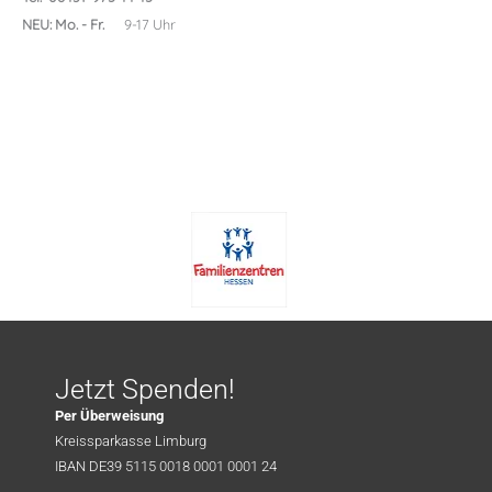
NEU: Mo. - Fr.
9-17 Uhr
Jetzt Spenden!
Per Überweisung
Kreissparkasse Limburg
IBAN DE39 5115 0018 0001 0001 24