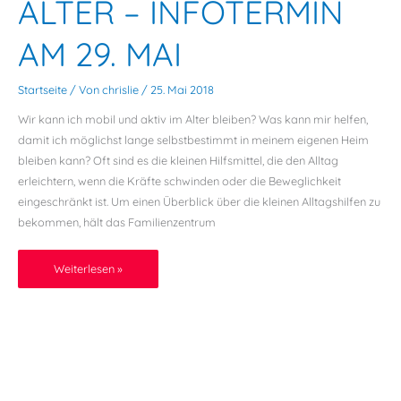
ALTER – INFOTERMIN
Alter
–
AM 29. MAI
Infotermin
am
Startseite
/ Von
chrislie
/
25. Mai 2018
29.
Wir kann ich mobil und aktiv im Alter bleiben? Was kann mir helfen,
Mai
damit ich möglichst lange selbstbestimmt in meinem eigenen Heim
bleiben kann? Oft sind es die kleinen Hilfsmittel, die den Alltag
erleichtern, wenn die Kräfte schwinden oder die Beweglichkeit
eingeschränkt ist. Um einen Überblick über die kleinen Alltagshilfen zu
bekommen, hält das Familienzentrum
Weiterlesen »